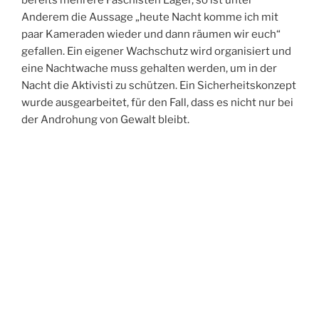
Anderem die Aussage „heute Nacht komme ich mit
paar Kameraden wieder und dann räumen wir euch“
gefallen. Ein eigener Wachschutz wird organisiert und
eine Nachtwache muss gehalten werden, um in der
Nacht die Aktivisti zu schützen. Ein Sicherheitskonzept
wurde ausgearbeitet, für den Fall, dass es nicht nur bei
der Androhung von Gewalt bleibt.
Es besuchen aber genauso positiv eingestellte
Menschen das Camp. Es werden konstruktive
Diskussionen geführt, viel Zustimmung geäußert und
einige neugierige Fragen gestellt. Unterstützung
findet das Camp zudem bei Restaurants aus Dresden,
die mit Lebensmitteln und Getränken praktische
Solidarität leisten.
VERÖFFENTLICHT
5. SEPTEMBER 2020