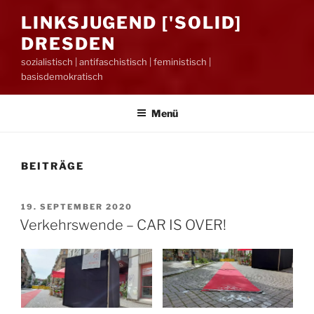
LINKSJUGEND ['SOLID]
DRESDEN
sozialistisch | antifaschistisch | feministisch |
basisdemokratisch
Menü
BEITRÄGE
VERÖFFENTLICHT
19. SEPTEMBER 2020
AM
Verkehrswende – CAR IS OVER!